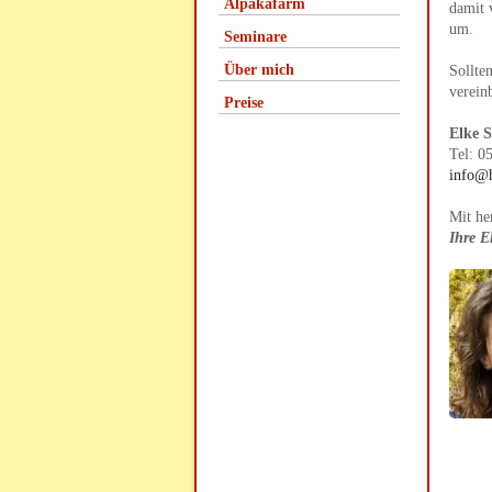
Alpakafarm
damit 
um.
Seminare
Über mich
Sollte
verein
Preise
Elke 
Tel: 0
info@h
Mit he
Ihre E