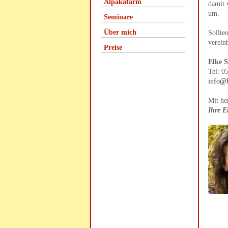
Alpakafarm
damit 
um.
Seminare
Über mich
Sollte
verein
Preise
Elke 
Tel: 0
info@h
Mit he
Ihre E