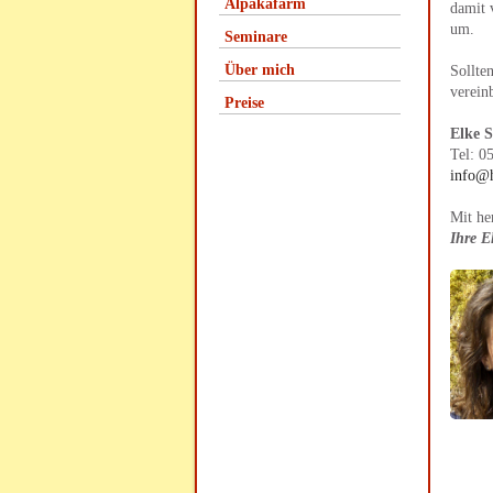
Alpakafarm
damit 
um.
Seminare
Über mich
Sollte
verein
Preise
Elke 
Tel: 0
info@h
Mit he
Ihre E