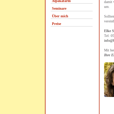
Alpakafarm
damit 
um.
Seminare
Über mich
Sollte
verein
Preise
Elke 
Tel: 0
info@h
Mit he
Ihre E