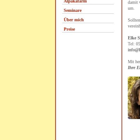
Alpakafarm
damit 
um.
Seminare
Über mich
Sollte
verein
Preise
Elke 
Tel: 0
info@h
Mit he
Ihre E