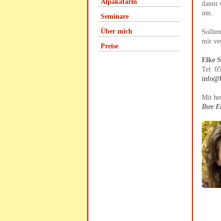
Alpakafarm
damit 
um.
Seminare
Über mich
Sollte
mir ve
Preise
Elke 
Tel: 0
info@h
Mit he
Ihre E