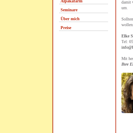
Alpakafarm
damit 
um.
Seminare
Über mich
Sollte
wollen
Preise
Elke 
Tel: 0
info@h
Mit he
Ihre E