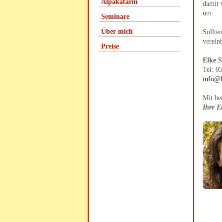
Alpakafarm
damit 
um.
Seminare
Über mich
Sollte
verein
Preise
Elke 
Tel: 0
info@h
Mit he
Ihre E