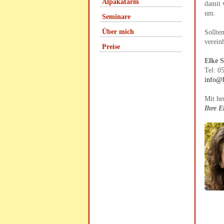
Alpakafarm
damit 
um.
Seminare
Über mich
Sollte
verein
Preise
Elke 
Tel: 0
info@h
Mit he
Ihre E