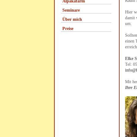
Raum
Alpakafarm
Seminare
Hier w
damit 
Über mich
um.
Preise
Sollte
einen 
erreic
Elke 
Tel: 0
info@h
Mit he
Ihre E