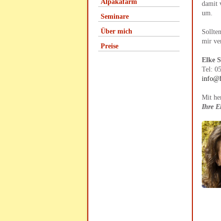
Alpakafarm
damit 
um.
Seminare
Über mich
Sollte
mir ve
Preise
Elke 
Tel: 0
info@h
Mit he
Ihre E